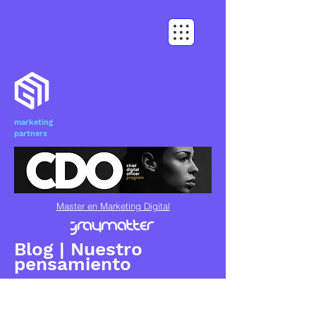
marketing
partners
Master en Marketing Digital
Blog | Nuestro
pensamiento
BLOG