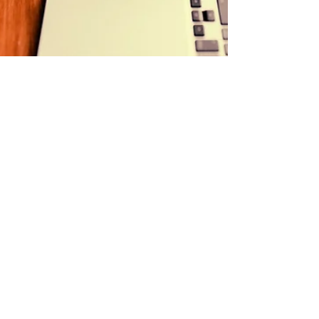
GrayMatter
22 jun 2018
2 min de lectura
“5 consejos de copywriting
para el community