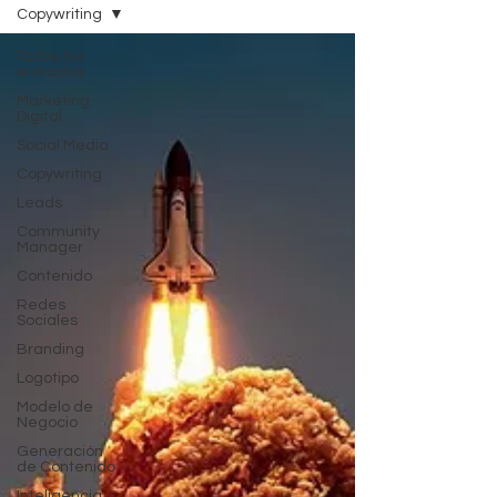
Copywriting
Todas las
entradas
Marketing
Digital
Social Media
Copywriting
Leads
Community
Manager
Contenido
Redes
Sociales
Branding
Logotipo
Modelo de
Negocio
Generación
de Contenido
Inteligencia