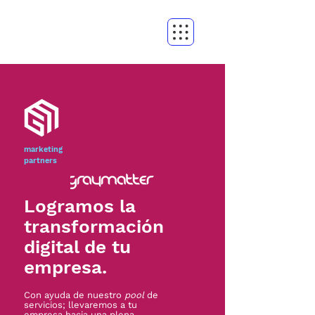
marketing
partners
Logramos la
transformación
digital de tu
empresa.
Con ayuda de nuestro
pool
de
servicios; llevaremos a tu
empresa hacia una plena