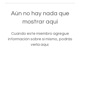
Aún no hay nada que
mostrar aquí
Cuando este miembro agregue
información sobre sí mismo, podrás
verla aquí.
AGENCIA
ACADEMIA
CONSULTORÍA
Servicios
Diplomados
Diagnósticos
Portafolio
Master
Auditorías
Contacto
Inscripciones
Protocolos
Transformación
Becas
marketing partners