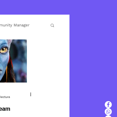
unity Manager
neración de Contenido
lectura
ream