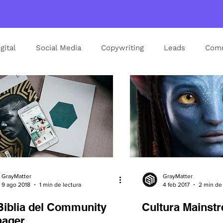
gital
Social Media
Copywriting
Leads
Comm
Branding
Logotipo
Modelo de Negocio
Ge
GrayMatter
GrayMatter
9 ago 2018
1 min de lectura
4 feb 2017
2 min de 
Biblia del Community
Cultura Mainst
ager