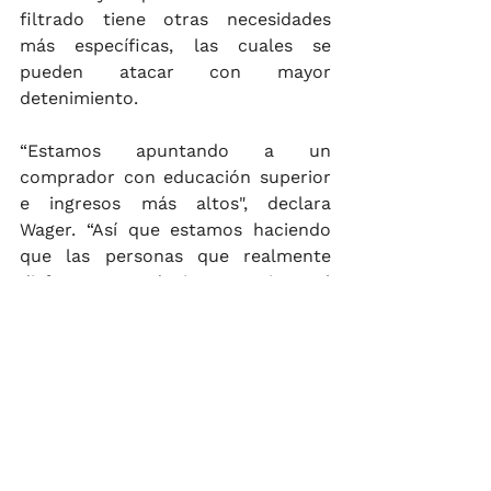
filtrado tiene otras necesidades 
más específicas, las cuales se 
pueden atacar con mayor 
detenimiento. 
“Estamos apuntando a un 
comprador con educación superior 
e ingresos más altos", declara 
Wager. “Así que estamos haciendo 
que las personas que realmente 
disfrutan conducir, aprecien el 
diseño. Y como subproducto, 
también están dispuestos a pagar 
más por nuestro producto."
Master en Dirección y Gestión de 