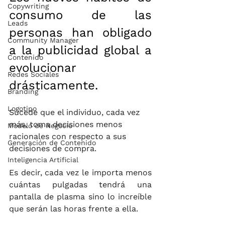
Copywriting
consumo de las 
Leads
personas han obligado 
Community Manager
a la publicidad global a 
Contenido
evolucionar 
Redes Sociales
drásticamente. 
Branding
Logotipo
Sucede que el individuo, cada vez 
más, toma decisiones menos 
Modelo de Negocio
racionales con respecto a sus 
Generación de Contenido
decisiones de compra. 
Inteligencia Artificial
Es decir, cada vez le importa menos 
cuántas pulgadas tendrá una 
pantalla de plasma sino lo increíble 
que serán las horas frente a ella.