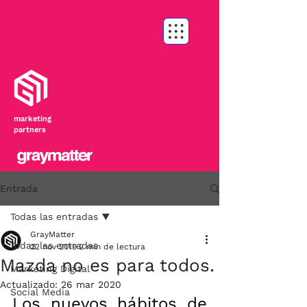
marketing
partners
Entrada
Todas las entradas
GrayMatter
Todas las entradas
22 nov 2019
2 min de lectura
Mazda no es para todos.
Marketing Digital
Actualizado:
26 mar 2020
Social Media
Los nuevos hábitos de 