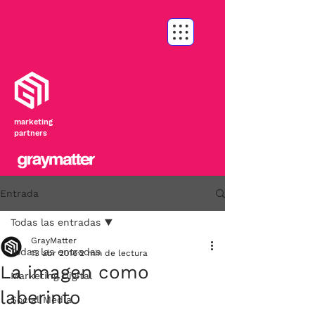
marketing
partners
Entrada
Todas las entradas
GrayMatter
Todas las entradas
13 abr 2016
2 min de lectura
La imagen como
Marketing Digital
laberinto
Social Media