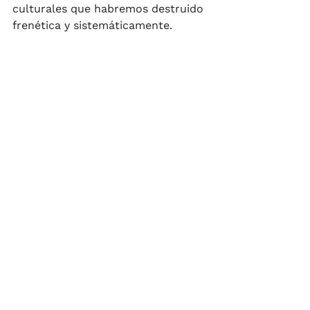
culturales que habremos destruido 
frenética y sistemáticamente. 
Creo que corremos el riesgo de 
entrar a un laberinto visual del cual 
no podremos salir ya que ni 
siquiera nos sabremos dentro. 
Contenido
Social Media
Redes Sociales