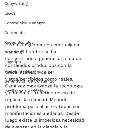
Copywriting
Leads
Community Manager
Contenido
Redes Sociales
Hemos llegado a una encrucijada 
visual. El hombre se ha 
Branding
concentrado a generar una ola de 
Logotipo
contenidos producidos con la 
Modelo de Negocio
única intención de ser 
vistos/percibidos como reales. 
Generación de Contenido
Cada vez más avanza la tecnología 
Inteligencia Artificial
y con ella el frenético deseo de 
replicar la realidad. Menudo 
problema para el arte y todas sus 
manifestaciones aledañas. Desde 
luego existe la imperiosa necesidad 
de avanzar en la ciencia y la 