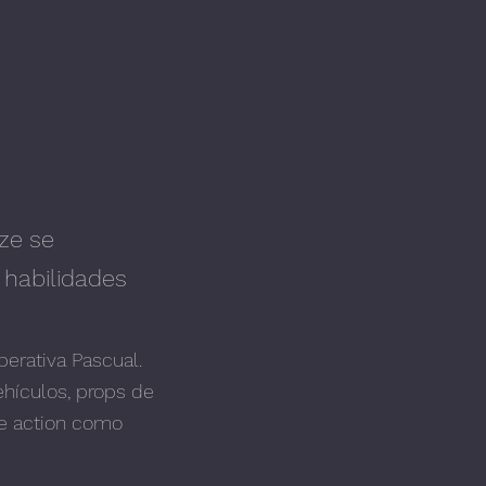
ze se
 habilidades
perativa Pascual.
ehículos, props de
ive action como