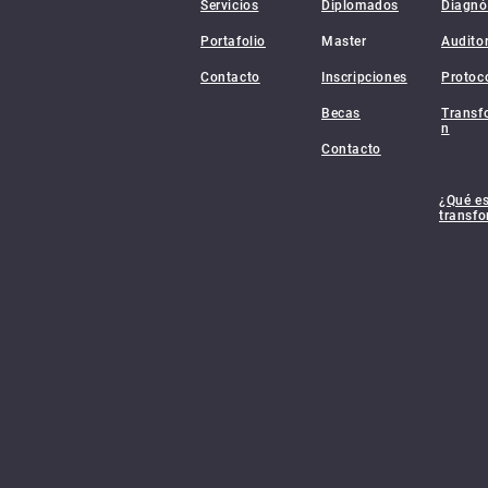
Servicios
Diplomados
Diagnó
Portafolio
Master
Audito
Contacto
Inscripciones
Protoc
Becas
Transf
n
Contacto
¿Qué es
transf