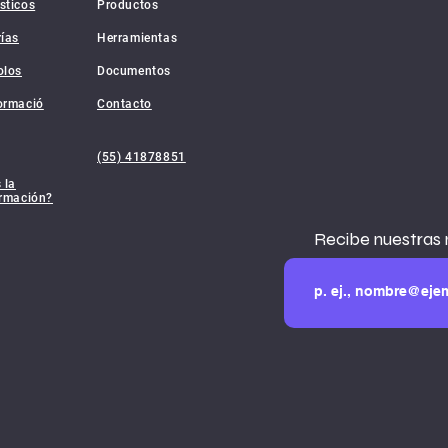
sticos
Productos
rías
Herramientas
olos
Documentos
ormació
Contacto
(55) 41878851
 la
ormación?
Recibe nuestras 